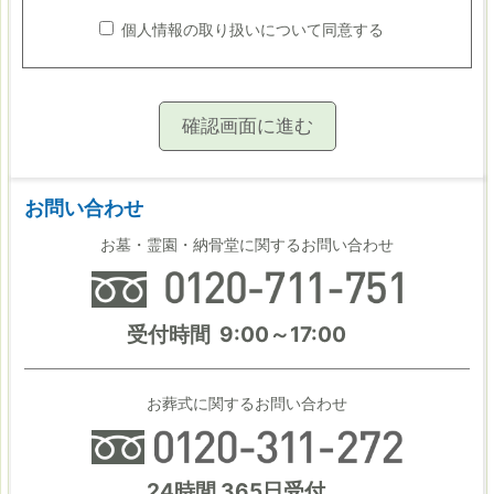
お客様自らご提供いただく個人情報について
個人情報の取り扱いについて同意する
弊社は、お客様に弊社が取り扱う霊園、寺院等に関する
情報を提供する為、お客様のお名前・住所・年齢・性
別・電話番号・emailアドレスといった個人情報を、お客
様よりご提供いただきます。 また弊社は、お客様のご要
望に則した情報を提供する目的で、お客様ご自身の選択
で情報提供いただくものとしております。
お問い合わせ
お墓・霊園・納骨堂に関するお問い合わせ
個人情報の利用目的について
お客様の個人情報は、お客様からのお問合せ、資料請求
を安全確実に進めさせて頂くために収集し、利用いたし
受付時間 9:00～17:00
ます。お問合せ、資料請求に関しての目的以外に利用す
ることはありません。
お葬式に関するお問い合わせ
個人情報の管理について
弊社は、当ウェブサイトのご利用にあたってお客様から
24時間 365日受付
ご提供いただいたお客様の個人情報を紛失、毀損するこ