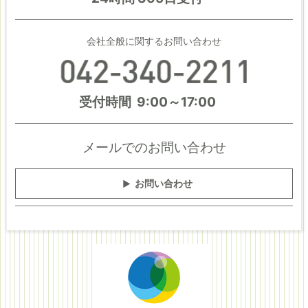
とないよう厳重なデータ管理を実施しています。またお
客様の個人情報は弊社の当ウェブサイト管理責任者のみ
会社全般に関するお問い合わせ
アクセス可能な環境下に保管し、第三者に漏洩、または
外部から改変されることのないよう、厳重なセキュリテ
ィ対策を実施しています。弊社は、当ウェブサイトの運
受付時間 9:00～17:00
営にかかる業務、またはお客様の個人情報の利用・管理
等にかかる業務を社外に委託する場合は、当該委託先に
よる個人情報の取り扱いについて厳正に監督・管理いた
メールでのお問い合わせ
します。
お問い合わせ
お問合せ窓口
個人情報に関するお問合せにつきましては、下記窓口で
受付けております。
〒183-0053 東京都府中市天神町4-3-10
TEL:042-340-2211
株式会社いせや 総務部 個人情報保護担当