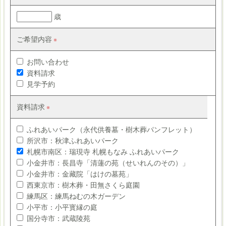
歳
ご希望内容
お問い合わせ
資料請求
見学予約
資料請求
ふれあいパーク（永代供養墓・樹木葬パンフレット）
所沢市：秋津ふれあいパーク
札幌市南区：瑞現寺 札幌もなみ ふれあいパーク
小金井市：長昌寺「清蓮の苑（せいれんのその）」
小金井市：金藏院「はけの墓苑」
西東京市：樹木葬・田無さくら庭園
練馬区：練馬ねむの木ガーデン
小平市：小平寳縁の庭
国分寺市：武蔵陵苑