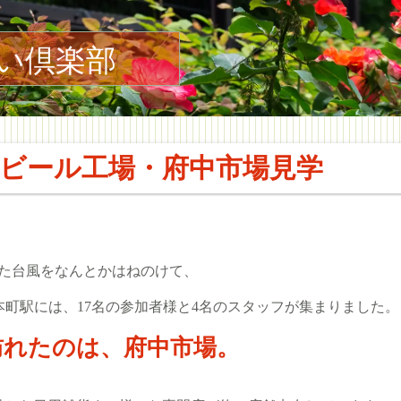
い倶楽部
ビール工場・府中市場見学
いた台風をなんとかはねのけて、
本町駅には、17名の参加者様と4名のスタッフが集まりました。
訪れたのは、府中市場。