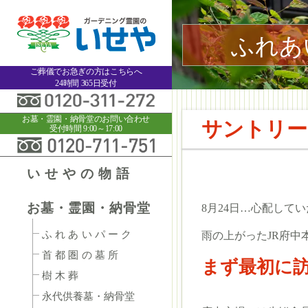
ふれあ
ご葬儀でお急ぎの方はこちらへ
24時間 365日受付
お墓・霊園・納骨堂のお問い合わせ
サントリー
受付時間 9:00～17:00
いせやの物語
お墓・霊園・納骨堂
8月24日…心配して
ふれあいパーク
雨の上がったJR府中
首都圏の墓所
まず最初に
樹木葬
永代供養墓・納骨堂