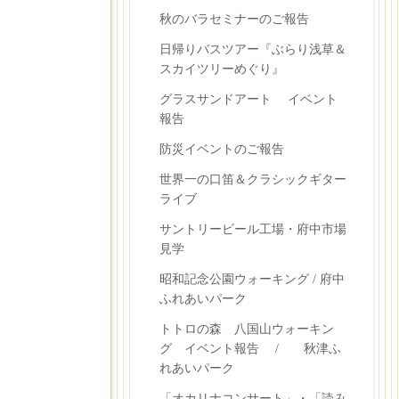
秋のバラセミナーのご報告
日帰りバスツアー『ぶらり浅草＆
スカイツリーめぐり』
グラスサンドアート イベント
報告
防災イベントのご報告
世界一の口笛＆クラシックギター
ライブ
サントリービール工場・府中市場
見学
昭和記念公園ウォーキング / 府中
ふれあいパーク
トトロの森 八国山ウォーキン
グ イベント報告 / 秋津ふ
れあいパーク
「オカリナコンサート」・「読み