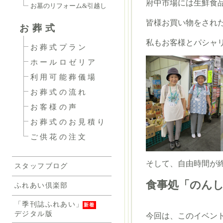
府中市場には生鮮食
お墓のリフォーム&引越し
皆様お買い物をされ
お葬式
私もお客様とパシャ
お葬式プラン
ホールロゼリア
利用可能葬儀場
お葬式の流れ
お客様の声
お葬式のお見積り
ご供花の注文
そして、自由時間が
スタッフブログ
食事処「のん
ふれあい倶楽部
「季刊誌ふれあい」
デジタル版
今回は、このイベン