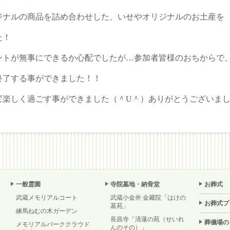
ジナルの商品を詰め合わせした、いせやオリジナルのお土産を
た！
ントが無事にできるか心配でしたが…参加者皆様のおちからで
終了する事ができました！！
変楽しく過ごす事ができました（＾U＾）ありがとうございま
一般霊園
寺院墓地・納骨堂
お葬式
武蔵メモリアルコート
武蔵小金井 金藏院「はけの
お葬式プ
墓苑」
練馬ねむの木ガーデン
長昌寺「清蓮の苑（せいれ
葬儀場の
メモリアルパーククラウド
んのその）」