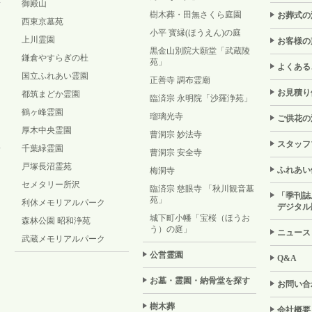
御殿山
樹木葬・田無さくら庭園
お葬式の
西東京墓苑
小平 寳縁(ほうえん)の庭
上川霊園
お客様の
黒金山別院大願堂「武蔵陵
鎌倉やすらぎの杜
苑」
よくある
国立ふれあい霊園
正善寺 調布霊廟
お見積り
都筑まどか霊園
臨済宗 永明院「沙羅浄苑」
鶴ヶ峰霊園
瑠璃光寺
ご供花の
厚木中央霊園
曹洞宗 妙法寺
スタッフ
千葉緑霊園
曹洞宗 安全寺
戸塚長沼霊苑
ふれあい
梅洞寺
セメタリー所沢
臨済宗 慈眼寺 「秋川観音墓
「季刊誌
苑」
利休メモリアルパーク
デジタル
城下町小幡「宝桜（ほうお
森林公園 昭和浄苑
う）の庭」
ニュース
武蔵メモリアルパーク
公営霊園
Q&A
お墓・霊園・納骨堂を探す
お問い合
樹木葬
会社概要