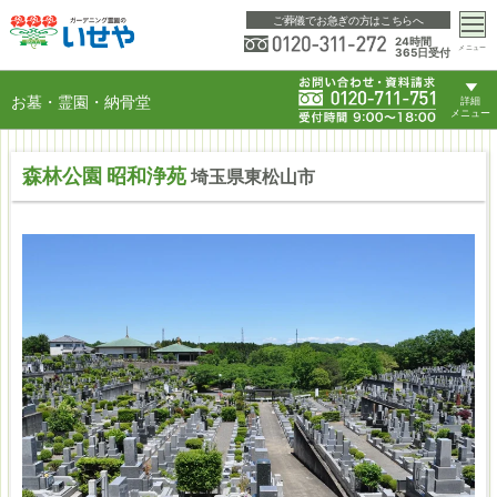
ご葬儀でお急ぎの方はこちらへ
24時間
メニュー
365日受付
お墓・霊園・納骨堂
詳細
メニュー
森林公園 昭和浄苑
埼玉県東松山市