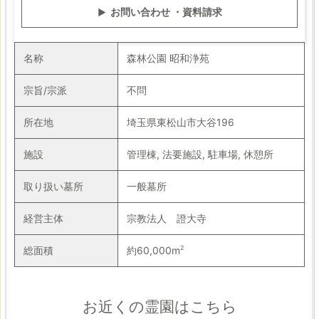
お問い合わせ ・資料請求
名称
森林公園 昭和浄苑
宗旨/宗派
不問
所在地
埼玉県東松山市大谷196
施設
管理棟, 法要施設, 駐車場, 休憩所
取り扱い墓所
一般墓所
経営主体
宗教法人 證大寺
2
総面積
約60,000m
お近くの霊園はこちら