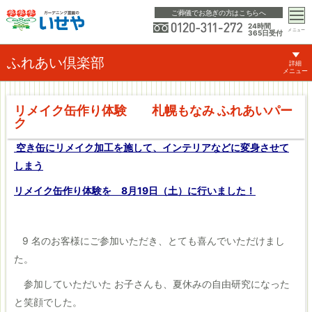
ご葬儀でお急ぎの方はこちらへ
24時間
メニュー
365日受付
ふれあい倶楽部
詳細
メニュー
リメイク缶作り体験 札幌もなみ ふれあいパー
ク
空き缶にリメイク加工を施して、インテリアなどに変身させて
しまう
リメイク缶作り体験を 8月19日（土）に行いました！
9 名のお客様にご参加いただき、とても喜んでいただけまし
た。
参加していただいた お子さんも、夏休みの自由研究になった
と笑顔でした。