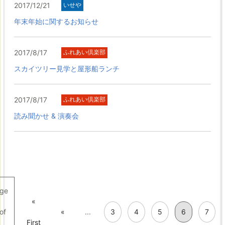
2017/12/21
いせや
年末年始に関するお知らせ
2017/8/17
ふれあい倶楽部
スカイツリー見学と屋形船ランチ
2017/8/17
ふれあい倶楽部
読み聞かせ & 演奏会
ge
«
of
«
...
3
4
5
6
7
First