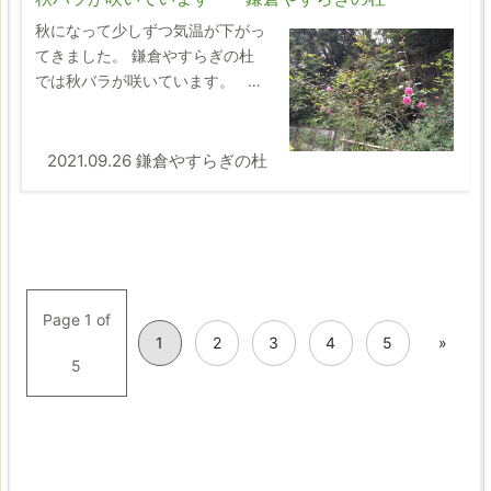
秋になって少しずつ気温が下がっ
てきました。 鎌倉やすらぎの杜
では秋バラが咲いています。 …
2021.09.26 鎌倉やすらぎの杜
Page 1 of
1
2
3
4
5
»
5