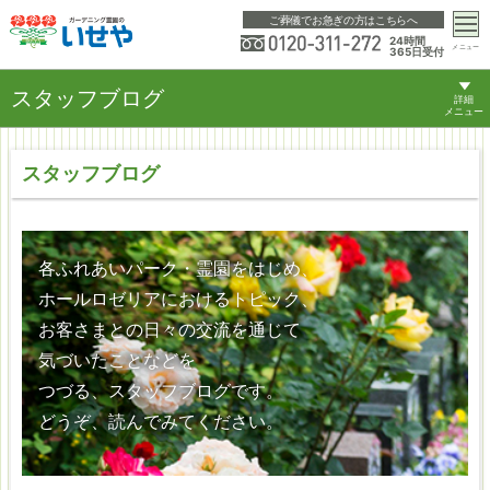
ご葬儀でお急ぎの方はこちらへ
24時間
メニュー
365日受付
スタッフブログ
詳細
メニュー
スタッフブログ
各ふれあいパーク・霊園をはじめ、
ホールロゼリアにおけるトピック、
お客さまとの日々の交流を通じて
気づいたことなどを
つづる、スタッフブログです。
どうぞ、読んでみてください。