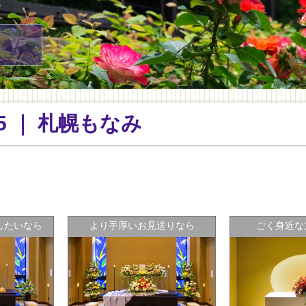
5 ｜ 札幌もなみ
したいなら
より手厚いお見送りなら
ごく身近な