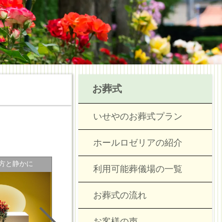
お葬式
いせやのお葬式プラン
ホールロゼリアの紹介
方と静かに
少人数でも華やかに
シンプル
利用可能葬儀場の一覧
お葬式の流れ
お客様の声