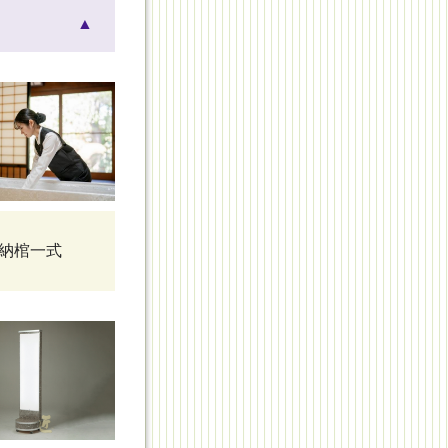
▲
納棺一式