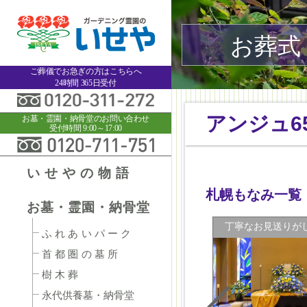
お葬式
ご葬儀でお急ぎの方はこちらへ
24時間 365日受付
アンジュ6
お墓・霊園・納骨堂のお問い合わせ
受付時間 9:00～17:00
いせやの物語
札幌もなみ一覧
お墓・霊園・納骨堂
に
シンプルで必要最低限なら
丁寧なお見送りが
ふれあいパーク
首都圏の墓所
樹木葬
永代供養墓・納骨堂