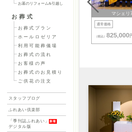
お墓のリフォーム&引越し
マシェリ55
マシェリ7
お葬式
通常価格
通常価格
お葬式プラン
605,000
825,000
円
ホールロゼリア
（税込）
（税込）
利用可能葬儀場
お葬式の流れ
お客様の声
お葬式のお見積り
ご供花の注文
スタッフブログ
ふれあい倶楽部
「季刊誌ふれあい」
デジタル版