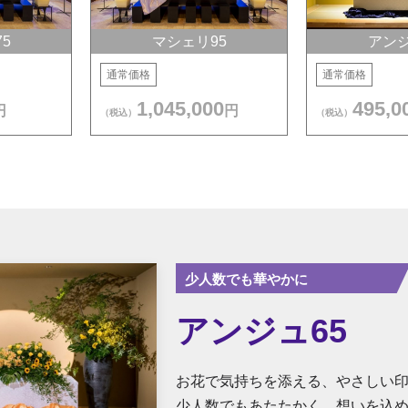
5
マシェリ95
アンジ
通常価格
通常価格
1,045,000
495,0
円
円
（税込）
（税込）
少人数でも華やかに
アンジュ65
お花で気持ちを添える、やさしい
少人数でもあたたかく、想いを込