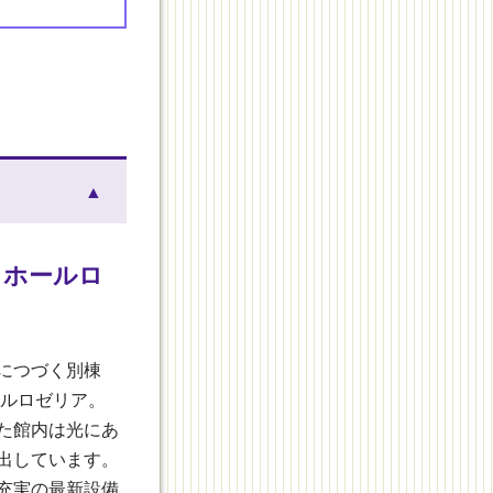
▲
 ホールロ
につづく別棟
ールロゼリア。
た館内は光にあ
出しています。
充実の最新設備