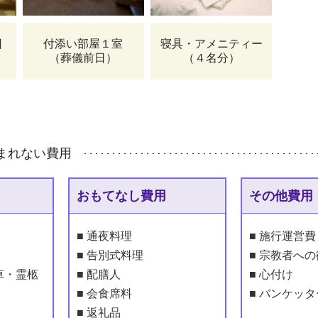
日
付添い部屋１室
寝具・アメニティー
（葬儀前日）
（４名分）
まれない費⽤
おもてなし費用
その他費用
■ 通夜料理
■ 施行運営費
■ 告別式料理
■ 宗教者へ
車・霊柩
■ 配膳人
■ 心付け
■ 会食席料
■ バンケッタ
■ 返礼品