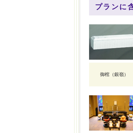
プランに
御棺（銀嶺）