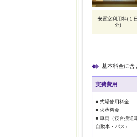
安置室利用料(１
分)
基本料⾦に含
実費費用
■ 式場使用料金
■ 火葬料金
■ 車両（寝台搬送
自動車・バス）