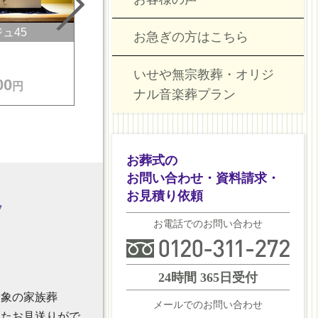
ュ45
アンジュ65
マ
お急ぎの方はこちら
通常価格
通常価格
いせや無宗教葬・オリジ
00
715,000
605
円
円
（税込）
（税込）
ナル音楽葬プラン
お葬式の
お問い合わせ・資料請求・
お見積り依頼
お電話でのお問い合わせ
24時間 365日受付
印象の家族葬
メールでのお問い合わせ
めたお見送りがで