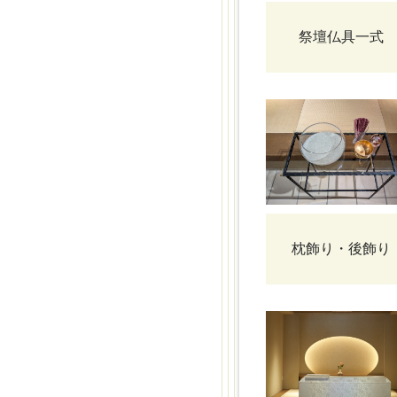
祭壇仏具一式
枕飾り・後飾り